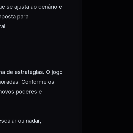
ue se ajusta ao cenário e
mposta para
al.
 de estratégias. O jogo
moradas. Conforme os
 novos poderes e
escalar ou nadar,