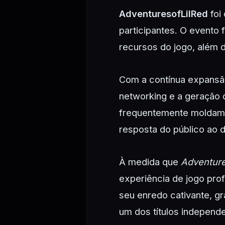
AdventuresofLilRed
foi
participantes. O evento
recursos do jogo, além 
Com a contínua expansão
networking e a geração 
frequentemente moldam 
resposta do público ao 
À medida que
Adventure
experiência de jogo pro
seu enredo cativante, g
um dos títulos independ