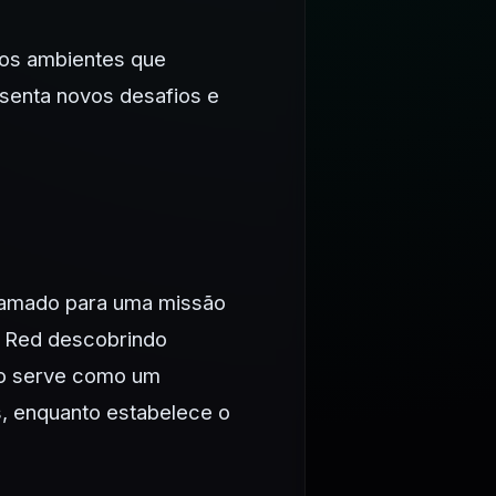
rsos ambientes que
esenta novos desafios e
hamado para uma missão
il Red descobrindo
ogo serve como um
s, enquanto estabelece o