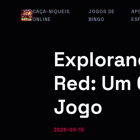
CAÇA-NÍQUEIS
JOGOS DE
AP
ONLINE
BINGO
ES
Exploran
Red: Um 
Jogo
2026-05-15