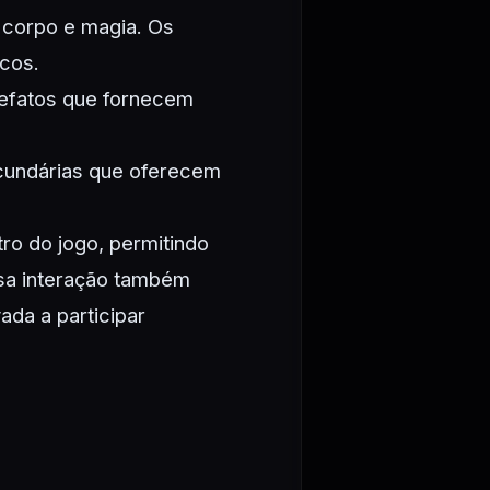
corpo e magia. Os
cos.
tefatos que fornecem
ecundárias que oferecem
ro do jogo, permitindo
ssa interação também
ada a participar