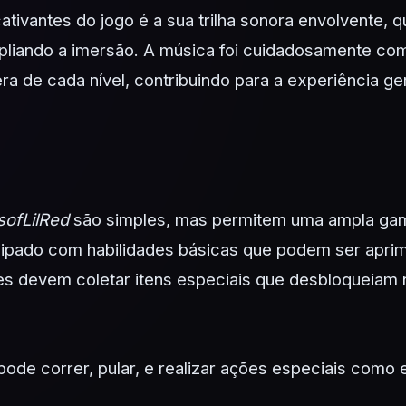
ivantes do jogo é a sua trilha sonora envolvente, q
pliando a imersão. A música foi cuidadosamente co
 de cada nível, contribuindo para a experiência ger
ofLilRed
são simples, mas permitem uma ampla gama
ipado com habilidades básicas que podem ser apri
es devem coletar itens especiais que desbloqueiam
pode correr, pular, e realizar ações especiais como 