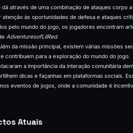
dá através de uma combinação de ataques corpo a 
atenção às oportunidades de defesa e ataques críti
os pelo mundo do jogo, os jogadores encontram ar
 de
AdventuresofLilRed
.
lém da missão principal, existem várias missões s
e contribuem para a exploração do mundo do jogo.
acaram a importância da interação comunitária dent
tilhem dicas e façanhas em plataformas sociais. E
l nos eventos de jogos, onde a comunidade é incentiv
ctos Atuais