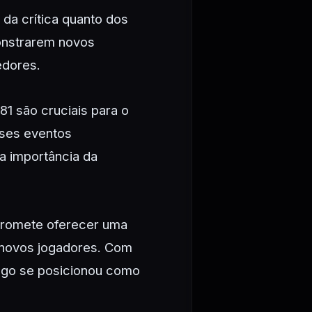
da crítica quanto dos
onstrarem novos
edores.
1 são cruciais para o
sses eventos
a importância da
 promete oferecer uma
o novos jogadores. Com
jogo se posicionou como