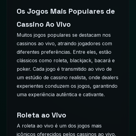
Os Jogos Mais Populares de
Cassino Ao Vivo
Muitos jogos populares se destacam nos
cassinos ao vivo, atraindo jogadores com
diferentes preferências. Entre eles, estão
clássicos como roleta, blackjack, bacará e
poker. Cada jogo é transmitido ao vivo de
um estúdio de cassino realista, onde dealers
experientes conduzem os jogos, garantindo
uma experiência autêntica e cativante.
Roleta ao Vivo
A roleta ao vivo é um dos jogos mais
icônicos oferecidos pelos cassinos ao vivo.