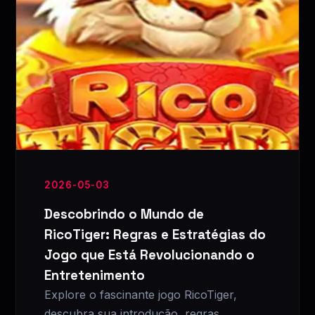
2026-05-03
Descobrindo o Mundo de
RicoTiger: Regras e Estratégias do
Jogo que Está Revolucionando o
Entretenimento
Explore o fascinante jogo RicoTiger,
descubra sua introdução, regras