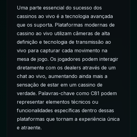
Uma parte essencial do sucesso dos
cassinos ao vivo é a tecnologia avançada
que os suporta. Plataformas modernas de
cassino ao vivo utilizam câmeras de alta
definição e tecnologia de transmissão ao
vivo para capturar cada movimento na
mesa de jogo. Os jogadores podem interagir
diretamente com os dealers através de um
chat ao vivo, aumentando ainda mais a
sensação de estar em um cassino de
verdade. Palavras-chave como C81 podem
representar elementos técnicos ou
funcionalidades específicas dentro dessas
plataformas que tornam a experiência única
e atraente.