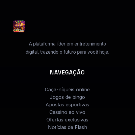
A plataforma líder em entretenimento
digital, trazendo o futuro para você hoje.
NAVEGAÇÃO
Caça-níqueis online
Jogos de bingo
Apostas esportivas
Cassino ao vivo
Ofertas exclusivas
Notícias de Flash