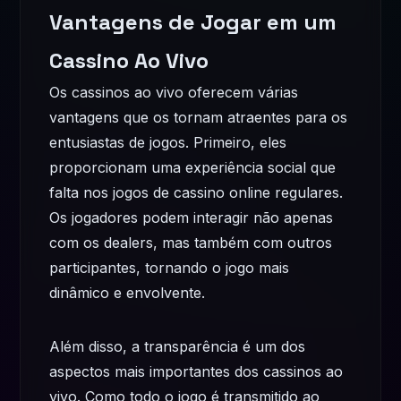
Vantagens de Jogar em um
Cassino Ao Vivo
Os cassinos ao vivo oferecem várias
vantagens que os tornam atraentes para os
entusiastas de jogos. Primeiro, eles
proporcionam uma experiência social que
falta nos jogos de cassino online regulares.
Os jogadores podem interagir não apenas
com os dealers, mas também com outros
participantes, tornando o jogo mais
dinâmico e envolvente.
Além disso, a transparência é um dos
aspectos mais importantes dos cassinos ao
vivo. Como todo o jogo é transmitido ao