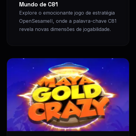
Mundo de C81
Explore o emocionante jogo de estratégia
OpenSesameII, onde a palavra-chave C81
revela novas dimensões de jogabilidade.