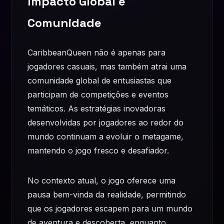
Impacto Global e
Comunidade
CaribbeanQueen não é apenas para
jogadores casuais, mas também atrai uma
comunidade global de entusiastas que
participam de competições e eventos
temáticos. As estratégias inovadoras
desenvolvidas por jogadores ao redor do
mundo continuam a evoluir o metagame,
mantendo o jogo fresco e desafiador.
No contexto atual, o jogo oferece uma
pausa bem-vinda da realidade, permitindo
que os jogadores escapem para um mundo
de aventura e descoberta, enquanto