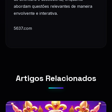
abordam questões relevantes de maneira
envolvente e interativa.
5637.com
Artigos Relacionados