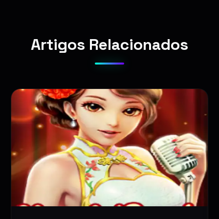
Artigos Relacionados