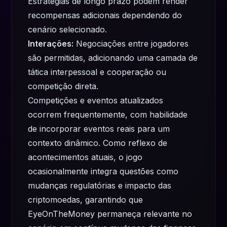
Estratégias de longo prazo podem render
recompensas adicionais dependendo do
cenário selecionado.
Interações:
Negociações entre jogadores
são permitidas, adicionando uma camada de
tática interpessoal e cooperação ou
competição direta.
Competições e eventos atualizados
ocorrem frequentemente, com habilidade
de incorporar eventos reais para um
contexto dinâmico. Como reflexo de
acontecimentos atuais, o jogo
ocasionalmente integra questões como
mudanças regulatórias e impacto das
criptomoedas, garantindo que
EyeOnTheMoney permaneça relevante no