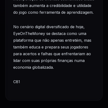
também aumenta a credibilidade e utilidade
do jogo como ferramenta de aprendizagem.
No cenário digital diversificado de hoje,
EyeOnTheMoney se destaca como uma
plataforma que não apenas entretém, mas
também educa e prepara seus jogadores
para acertos e falhas que enfrentariam ao
lidar com suas próprias finanças numa
economia globalizada.
C81