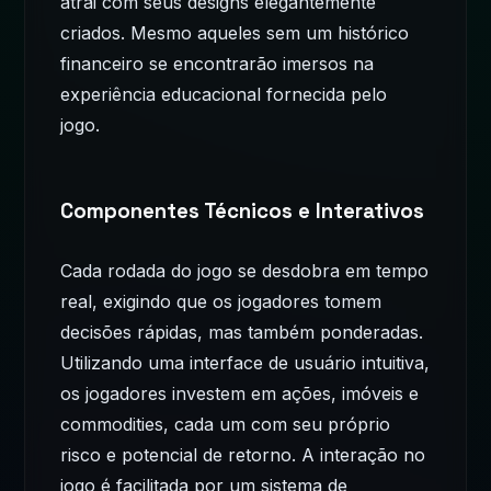
atrai com seus designs elegantemente
criados. Mesmo aqueles sem um histórico
financeiro se encontrarão imersos na
experiência educacional fornecida pelo
jogo.
Componentes Técnicos e Interativos
Cada rodada do jogo se desdobra em tempo
real, exigindo que os jogadores tomem
decisões rápidas, mas também ponderadas.
Utilizando uma interface de usuário intuitiva,
os jogadores investem em ações, imóveis e
commodities, cada um com seu próprio
risco e potencial de retorno. A interação no
jogo é facilitada por um sistema de