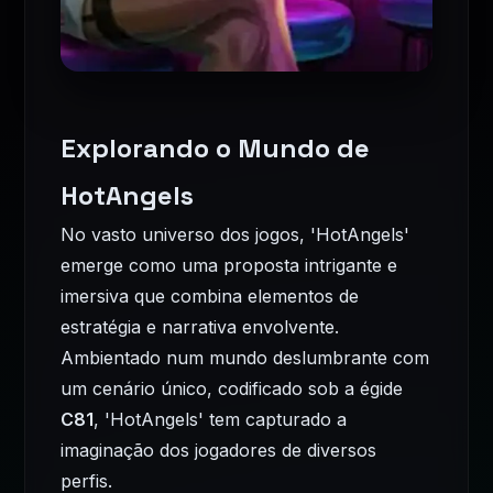
Explorando o Mundo de
HotAngels
No vasto universo dos jogos, 'HotAngels'
emerge como uma proposta intrigante e
imersiva que combina elementos de
estratégia e narrativa envolvente.
Ambientado num mundo deslumbrante com
um cenário único, codificado sob a égide
C81
, 'HotAngels' tem capturado a
imaginação dos jogadores de diversos
perfis.