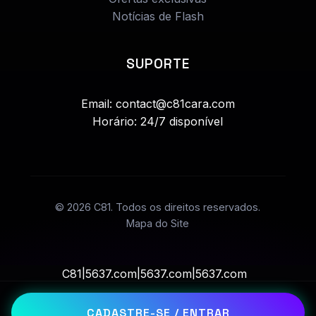
Notícias de Flash
SUPORTE
Email: contact@c81cara.com
Horário: 24/7 disponível
© 2026 C81. Todos os direitos reservados.
Mapa do Site
C81
|
5637.com
|
5637.com
|
5637.com
CADASTRE-SE / ENTRAR