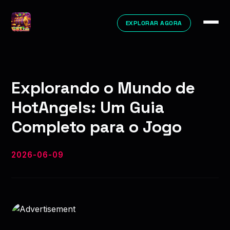
EXPLORAR AGORA
Explorando o Mundo de
HotAngels: Um Guia
Completo para o Jogo
2026-06-09