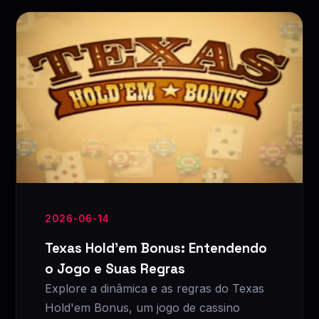
2026-06-14
Texas Hold'em Bonus: Entendendo
o Jogo e Suas Regras
Explore a dinâmica e as regras do Texas
Hold'em Bonus, um jogo de cassino