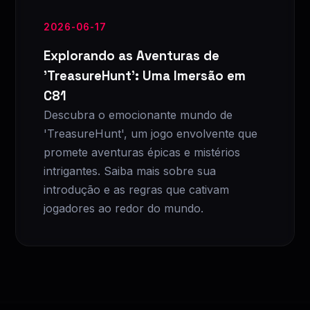
2026-06-17
Explorando as Aventuras de
'TreasureHunt': Uma Imersão em
C81
Descubra o emocionante mundo de
'TreasureHunt', um jogo envolvente que
promete aventuras épicas e mistérios
intrigantes. Saiba mais sobre sua
introdução e as regras que cativam
jogadores ao redor do mundo.