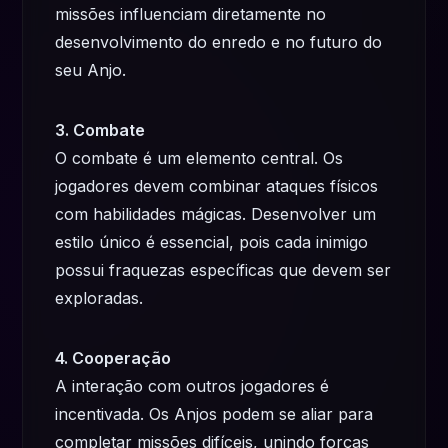
missões influenciam diretamente no
desenvolvimento do enredo e no futuro do
seu Anjo.
3. Combate
O combate é um elemento central. Os
jogadores devem combinar ataques físicos
com habilidades mágicas. Desenvolver um
estilo único é essencial, pois cada inimigo
possui fraquezas específicas que devem ser
exploradas.
4. Cooperação
A interação com outros jogadores é
incentivada. Os Anjos podem se aliar para
completar missões difíceis, unindo forças