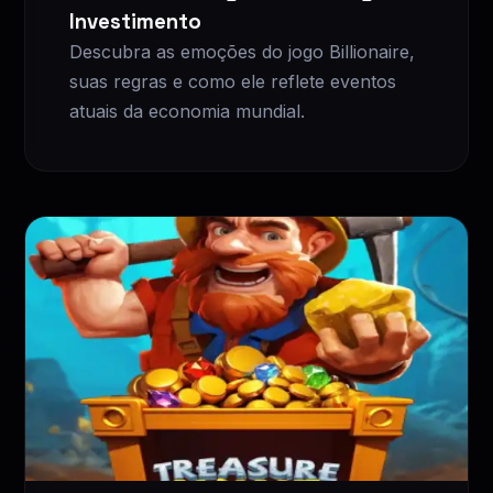
Investimento
Descubra as emoções do jogo Billionaire,
suas regras e como ele reflete eventos
atuais da economia mundial.