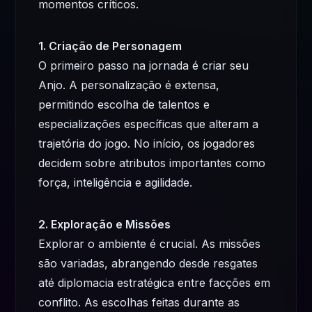
momentos críticos.
1. Criação de Personagem
O primeiro passo na jornada é criar seu
Anjo. A personalização é extensa,
permitindo escolha de talentos e
especializações específicas que alteram a
trajetória do jogo. No início, os jogadores
decidem sobre atributos importantes como
força, inteligência e agilidade.
2. Exploração e Missões
Explorar o ambiente é crucial. As missões
são variadas, abrangendo desde resgates
até diplomacia estratégica entre facções em
conflito. As escolhas feitas durante as