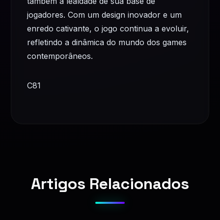
também a lealdade de sua base de
jogadores. Com um design inovador e um
enredo cativante, o jogo continua a evoluir,
refletindo a dinâmica do mundo dos games
contemporâneos.
C81
Artigos Relacionados