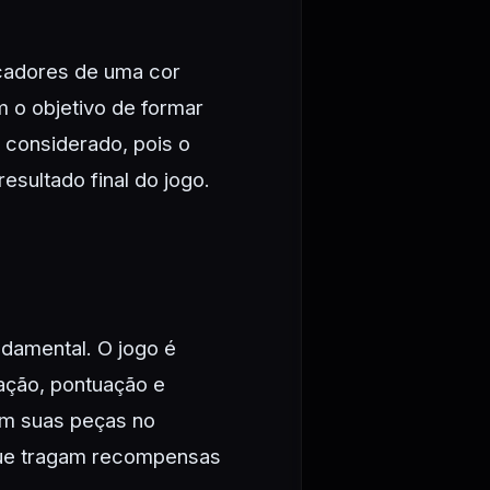
rcadores de uma cor
m o objetivo de formar
considerado, pois o
esultado final do jogo.
damental. O jogo é
ação, pontuação e
am suas peças no
 que tragam recompensas