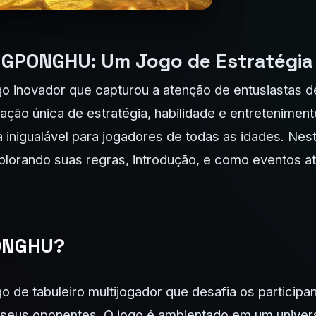
GPONGHU: Um Jogo de Estratégia 
novador que capturou a atenção de entusiastas de
ção única de estratégia, habilidade e entreteni
 inigualável para jogadores de todas as idades. Nes
plorando suas regras, introdução, e como eventos at
ONGHU?
 tabuleiro multijogador que desafia os participante
r seus oponentes. O jogo é ambientado em um univers