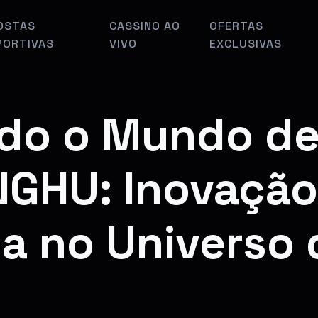
OSTAS
CASSINO AO
OFERTAS
PORTIVAS
VIVO
EXCLUSIVAS
ndo o Mundo d
GHU: Inovação
ia no Universo