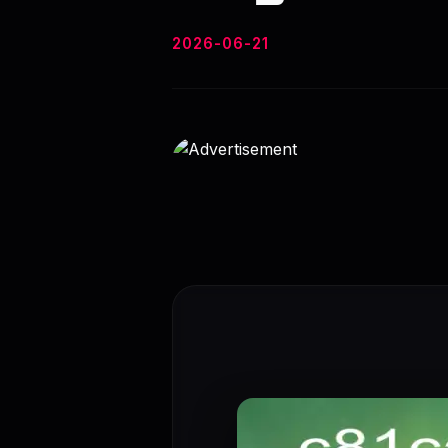
2026-06-21