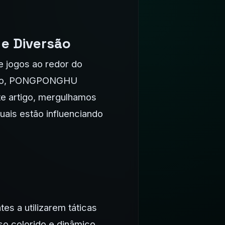
e Diversão
 jogos ao redor do
mento, PONGPONGHU
te artigo, mergulhamos
uais estão influenciando
s a utilizarem táticas
o colorido e dinâmico,