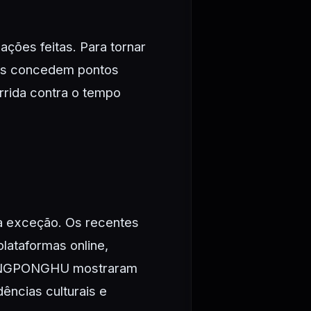
ões feitas. Para tornar
fios concedem pontos
rrida contra o tempo
 exceção. Os recentes
lataformas online,
 PONGPONGHU mostraram
ências culturais e