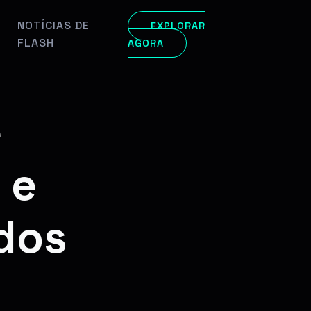
NOTÍCIAS DE
EXPLORAR
FLASH
AGORA
e
 e
 dos