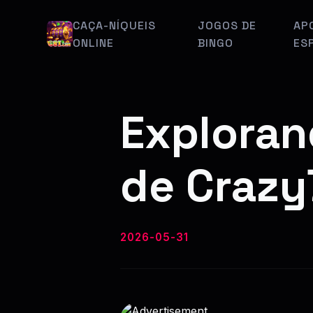
CAÇA-NÍQUEIS
JOGOS DE
AP
ONLINE
BINGO
ES
Exploran
de Crazy
2026-05-31