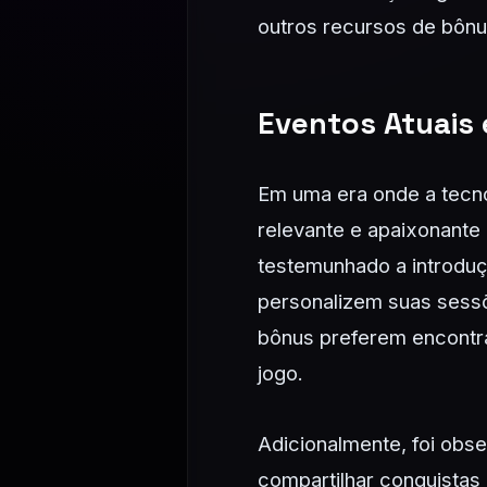
outros recursos de bôn
Eventos Atuais 
Em uma era onde a tecno
relevante e apaixonante
testemunhado a introdu
personalizem suas sessõ
bônus preferem encontrar
jogo.
Adicionalmente, foi obs
compartilhar conquistas