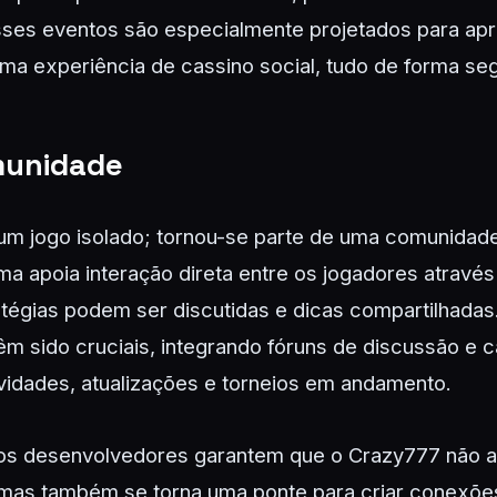
ses eventos são especialmente projetados para apr
ma experiência de cassino social, tudo de forma seg
munidade
m jogo isolado; tornou-se parte de uma comunidade
rma apoia interação direta entre os jogadores atravé
atégias podem ser discutidas e dicas compartilhadas
êm sido cruciais, integrando fóruns de discussão e 
idades, atualizações e torneios em andamento.
 os desenvolvedores garantem que o Crazy777 não 
mas também se torna uma ponte para criar conexões