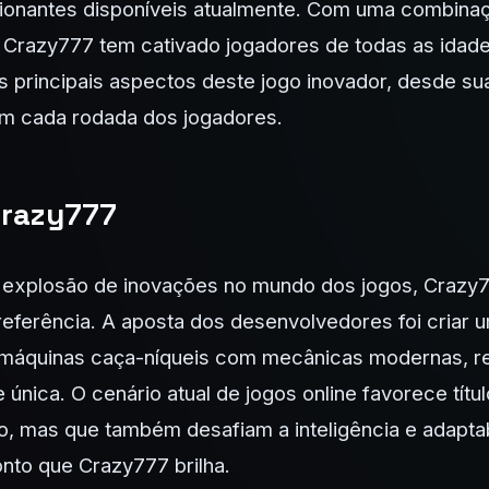
onantes disponíveis atualmente. Com uma combinaçã
 Crazy777 tem cativado jogadores de todas as idade
s principais aspectos deste jogo inovador, desde sua
em cada rodada dos jogadores.
Crazy777
explosão de inovações no mundo dos jogos, Crazy
ferência. A aposta dos desenvolvedores foi criar u
 máquinas caça-níqueis com mecânicas modernas, r
 única. O cenário atual de jogos online favorece tít
, mas que também desafiam a inteligência e adaptab
nto que Crazy777 brilha.