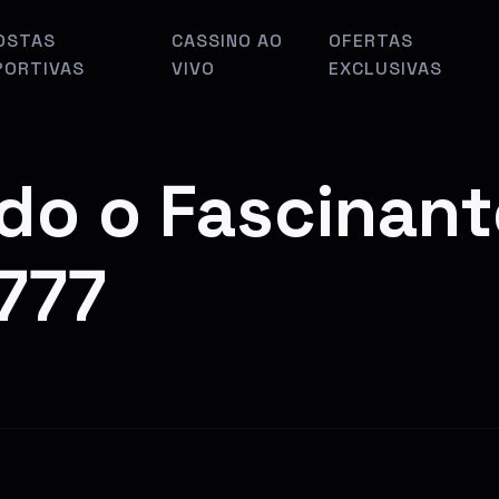
OSTAS
CASSINO AO
OFERTAS
PORTIVAS
VIVO
EXCLUSIVAS
do o Fascinan
777