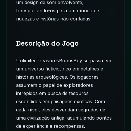
um design de som envolvente,
transportando-os para um mundo de
riquezas e histórias não contadas.
Descrição do Jogo
UnlimitedTreasuresBonusBuy se passa em
um universo fictício, rico em detalhes e
histórias arqueológicas. Os jogadores
assumem o papel de exploradores
intrépidos em busca de tesouros
escondidos em paisagens exóticas. Com
cada nível, eles desvendam segredos de
uma civilização antiga, acumulando pontos
de experiência e recompensas.