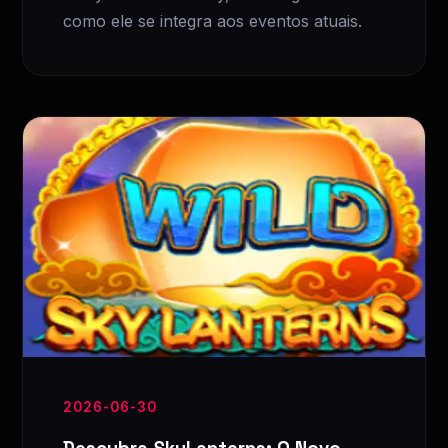
como ele se integra aos eventos atuais.
2026-06-30