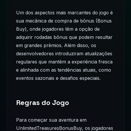
Um dos aspectos mais marcantes do jogo é
sua mecânica de compra de bônus (Bonus
Buy), onde jogadores têm a opção de
adquirir rodadas bônus que podem resultar
em grandes prêmios. Além disso, os
desenvolvedores introduziram atualizações
regulares que mantêm a experiência fresca
e alinhada com as tendências atuais, como
eventos sazonais e desafios especiais.
Regras do Jogo
Para começar sua aventura em
UnlimitedTreasuresBonusBuy, os jogadores