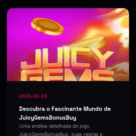
2026-05-28
Descubra o Fascinante Mundo de
JuicyGemsBonusBuy
Uma análise detalhada do jogo
JuicyGemsBonusBuy, suas regras e