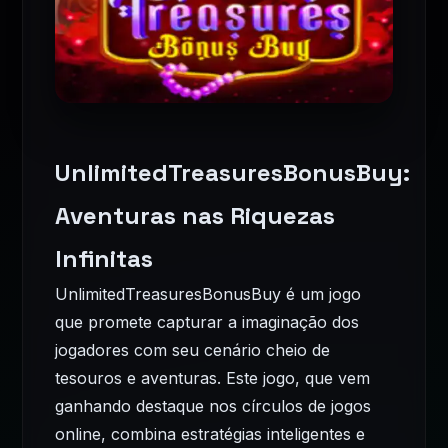
UnlimitedTreasuresBonusBuy:
Aventuras nas Riquezas
Infinitas
UnlimitedTreasuresBonusBuy é um jogo
que promete capturar a imaginação dos
jogadores com seu cenário cheio de
tesouros e aventuras. Este jogo, que vem
ganhando destaque nos círculos de jogos
online, combina estratégias inteligentes e