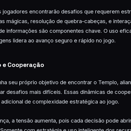
s jogadores encontrarão desafios que requerem estr
as mágicas, resolução de quebra-cabeças, e intera
e informações são componentes chave. O uso efica
gens lidera ao avanço seguro e rápido no jogo.
o e Cooperação
ha seu próprio objetivo de encontrar o Templo, ali
ar desafios mais difíceis. Essas dinâmicas de coop
dicional de complexidade estratégica ao jogo.
nça, a tensão aumenta, pois cada decisão pode abri
Somente com estratégia e uso inteligente dos recurs