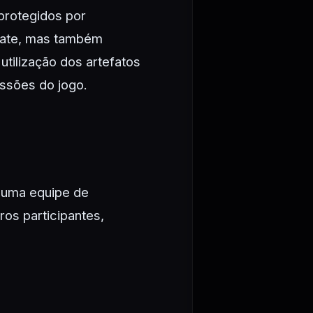
protegidos por
mbate, mas também
utilização dos artefatos
issões do jogo.
 uma equipe de
ros participantes,