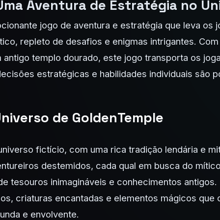
ma Aventura de Estratégia no Uni
onante jogo de aventura e estratégia que leva os 
ico, repleto de desafios e enigmas intrigantes. Com
m antigo templo dourado, este jogo transporta os jo
decisões estratégicas e habilidades individuais são p
Universo de GoldenTemple
iverso fictício, com uma rica tradição lendária e mi
ntureiros destemidos, cada qual em busca do mític
e tesouros inimagináveis e conhecimentos antigos.
icos, criaturas encantadas e elementos mágicos que
funda e envolvente.