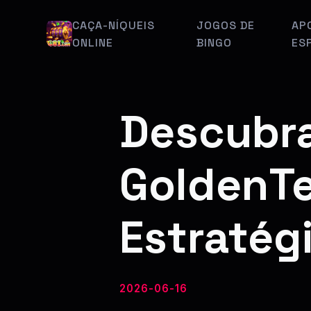
CAÇA-NÍQUEIS
JOGOS DE
AP
ONLINE
BINGO
ES
Descubr
GoldenTe
Estratég
2026-06-16