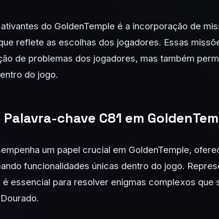
ativantes do GoldenTemple é a incorporação de mi
l que reflete as escolhas dos jogadores. Essas miss
lução de problemas dos jogadores, mas também per
dentro do jogo.
a Palavra-chave C81 em GoldenTem
sempenha um papel crucial em GoldenTemple, ofere
ando funcionalidades únicas dentro do jogo. Repre
1 é essencial para resolver enigmas complexos que 
 Dourado.