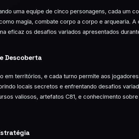
mando uma equipe de cinco personagens, cada um co
 como magia, combate corpo a corpo e arquearia. A
rma eficaz os desafios variados apresentados durant
 e Descoberta
do em territórios, e cada turno permite aos jogador
rindo locais secretos e enfrentando desafios varia
sos valiosos, artefatos C81, e conhecimento sobre
Estratégia