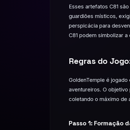
Esses artefatos C81 são
guardiões místicos, exi
perspicácia para desvend
C81 podem simbolizar a 
Regras do Jogo
GoldenTemple é jogado 
aventureiros. O objetivo
coletando o máximo de a
Passo 1: Formação d