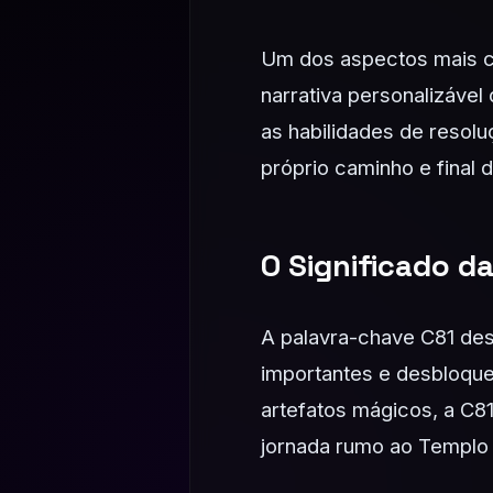
Um dos aspectos mais c
narrativa personalizáve
as habilidades de reso
próprio caminho e final 
O Significado d
A palavra-chave C81 de
importantes e desbloque
artefatos mágicos, a C8
jornada rumo ao Templo