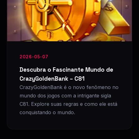
2026-05-07
Descubra o Fascinante Mundo de
CrazyGoldenBank – C81
CrazyGoldenBank é o novo fenômeno no
mundo dos jogos com a intrigante sigla
C81. Explore suas regras e como ele está
conquistando o mundo.