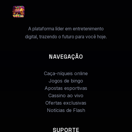
A plataforma líder em entretenimento
digital, trazendo o futuro para você hoje.
NAVEGAÇÃO
Caça-níqueis online
Jogos de bingo
Apostas esportivas
Cassino ao vivo
Ofertas exclusivas
Notícias de Flash
SUPORTE