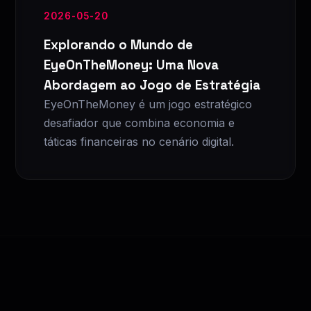
2026-05-20
Explorando o Mundo de
EyeOnTheMoney: Uma Nova
Abordagem ao Jogo de Estratégia
EyeOnTheMoney é um jogo estratégico
desafiador que combina economia e
táticas financeiras no cenário digital.