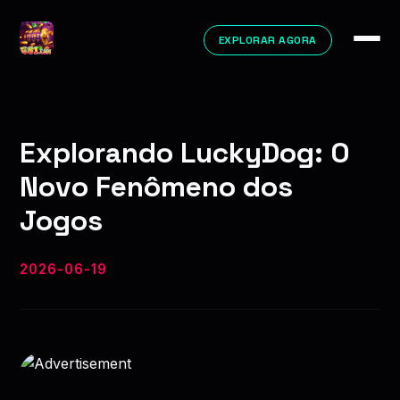
EXPLORAR AGORA
Explorando LuckyDog: O
Novo Fenômeno dos
Jogos
2026-06-19